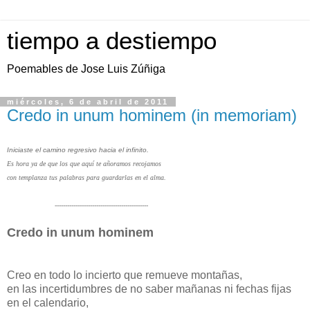
tiempo a destiempo
Poemables de Jose Luis Zúñiga
miércoles, 6 de abril de 2011
Credo in unum hominem (in memoriam)
Iniciaste el camino regresivo hacia el infinito.
Es hora ya de que los que aquí te añoramos recojamos
con templanza tus palabras para guardarlas en el alma.
---------------------------------------------
Credo in unum hominem
Creo en todo lo incierto que remueve montañas,
en las incertidumbres de no saber mañanas ni fechas fijas
en el calendario,